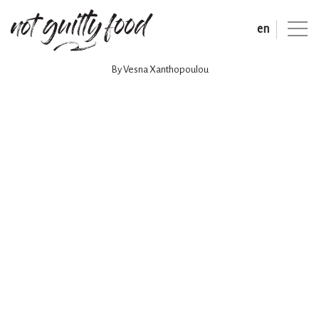
en
By Vesna Xanthopoulou