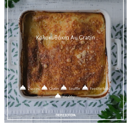
Κολοκυθάκια Au Gratin
Zuccini
Gratin
Souffle
Food for kids
Healthy
ΠΕΡΙΣΣΟΤΕΡΑ