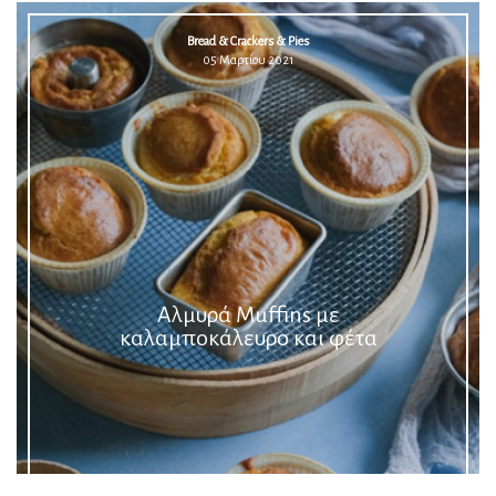
Bread & Crackers & Pies
05 Μαρτίου 2021
Αλμυρά Muffins με
καλαμποκάλευρο και φέτα