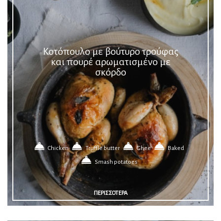
Κοτόπουλο με βούτυρο τρούφας
και πουρέ αρωματισμένο με
σκόρδο
Chicken
Truffle butter
Ghee
Baked
Smash potatoes
ΠΕΡΙΣΣΟΤΕΡΑ