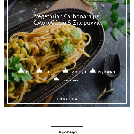
Vegetarian Carbonara με
Κολοκυθάκια & Σπαράγγια
Pasta
Carbonara
Asparagus
Vegetarian
Italian Food
ΠΕΡΙΣΣΟΤΕΡΑ
Περισσότερα