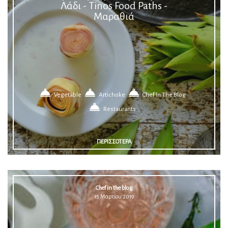
Λάδι - Tinos Food Paths -
Μαραθιά
Vegetable
Artichoke
Chef In The Blog
Restaurants
ΠΕΡΙΣΣΟΤΕΡΑ
Chef in the blog
15 Μαρτίου 2019