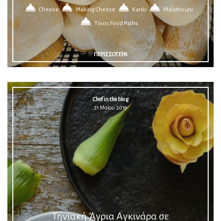
Cheese
Making Cheese
Kariki
Malathouni
Tinos Food Paths
ΠΕΡΙΣΣΟΤΕΡΑ
Chef in the blog
21 Μαΐου 2019
Τηνιακή Άγρια Αγκινάρα σε