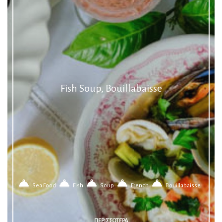
Fish Soup, Bouillabaisse
Sea Food
Fish
Soup
French
Bouillabaisse
ΠΕΡΙΣΣΟΤΕΡΑ