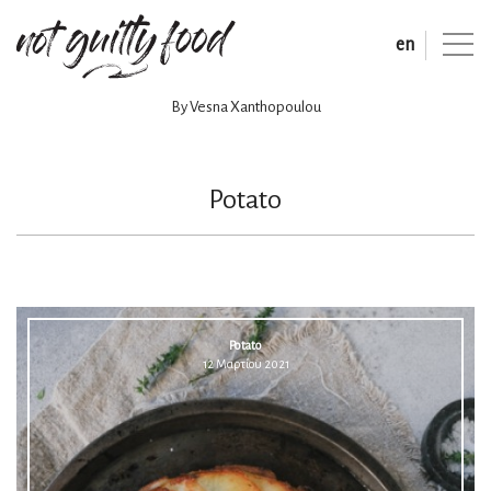
en
By Vesna Xanthopoulou
Potato
Potato
12 Μαρτίου 2021