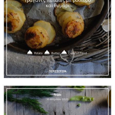
και θυμάρι
Potato
Butter
Comfort Food
ΠΕΡΙΣΣΟΤΕΡΑ
Potato
10 Απριλίου 2020