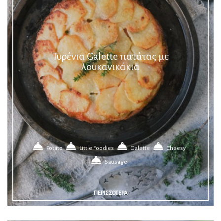
Τυρένια Galette πατάτας με
λουκανικάκια
Potato
Little Foodies
Galette
Cheesy
Sausage
ΠΕΡΙΣΣΟΤΕΡΑ