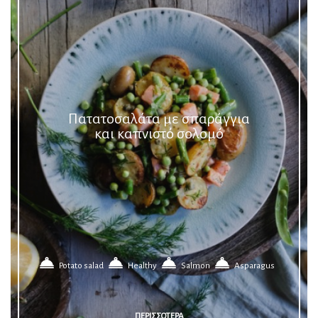
Πατατοσαλάτα με σπαράγγια
και καπνιστό σολομό
Potato salad
Healthy
Salmon
Asparagus
ΠΕΡΙΣΣΟΤΕΡΑ