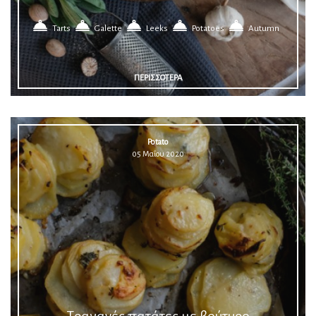
Tarts
Galette
Leeks
Potatoes
Autumn
ΠΕΡΙΣΣΟΤΕΡΑ
Potato
05 Μαΐου 2020
Τραγανές πατάτες με βούτυρο