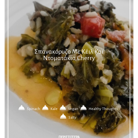
Σπανακόρυζο Με Κέιλ Και
Ντοματάκια Cherry
Spinach
Kale
Vegan
Healthy Thoughts
Salty
ΠΕΡΙΣΣΟΤΕΡΑ