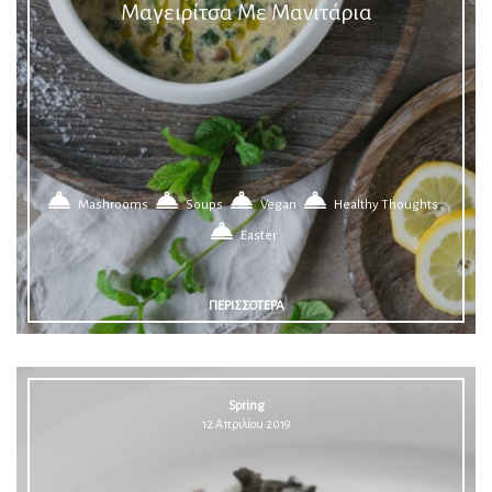
Μαγειρίτσα Με Μανιτάρια
Mashrooms
Soups
Vegan
Healthy Thoughts
Easter
ΠΕΡΙΣΣΟΤΕΡΑ
Spring
12 Απριλίου 2019