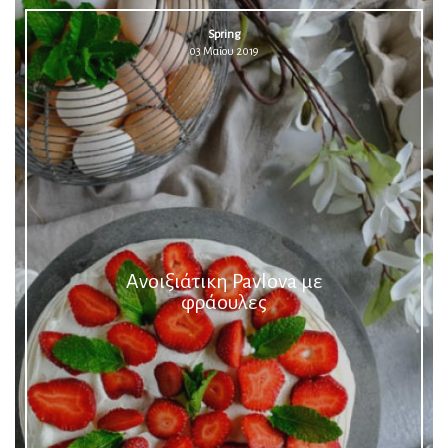
Spring
03 Μαΐου 2019
Ανοιξιάτικη Pavlova με
φράουλες