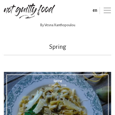
en
By Vesna Xanthopoulou
Spring
Spring
07 Μαΐου 2019