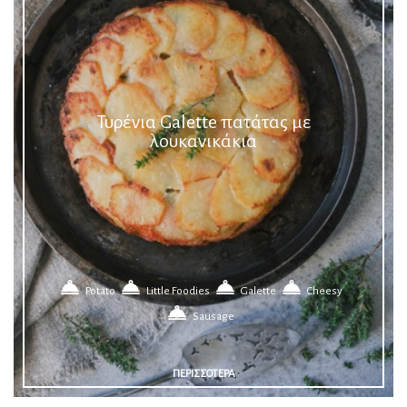
Τυρένια Galette πατάτας με
λουκανικάκια
Potato
Little Foodies
Galette
Cheesy
Sausage
ΠΕΡΙΣΣΟΤΕΡΑ