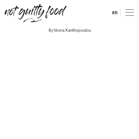
en
By Vesna Xanthopoulou