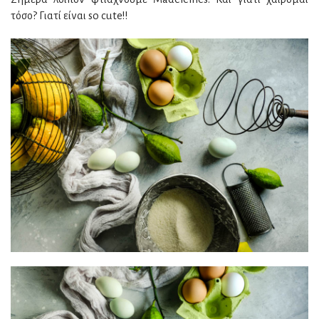
τόσο? Γιατί είναι so cute!!