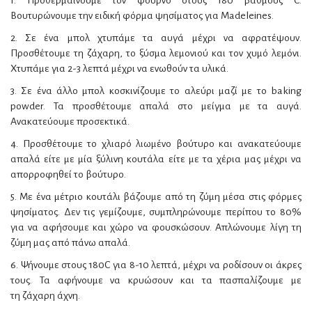
1. Προθερμαίνουμε τον φούρνο στους 180 βαθμους C.
Boυτυρώνουμε την ειδική φόρμα ψησίματος για Madeleines.
2. Σε ένα μπολ χτυπάμε τα αυγά μέχρι να αφρατέψουν.
Προσθέτουμε τη ζάχαρη, το ξύσμα λεμονιού και τον χυμό λεμόνι.
Χτυπάμε για 2-3 λεπτά μέχρι να ενωθούν τα υλικά.
3. Σε ένα άλλο μπολ κοσκινίζουμε το αλεύρι μαζί με το baking
powder. Τα προσθέτουμε απαλά στο μείγμα με τα αυγά.
Ανακατεύουμε προσεκτικά.
4. Προσθέτουμε το χλιαρό λιωμένο βούτυρο και ανακατεύουμε
απαλά είτε με μία ξύλινη κουτάλα είτε με τα χέρια μας μέχρι να
απορροφηθεί το βούτυρο.
5. Με ένα μέτριο κουτάλι βάζουμε από τη ζύμη μέσα στις φόρμες
ψησίματος. Δεν τις γεμίζουμε, συμπληρώνουμε περίπου το 80%
για να αφήσουμε και χώρο να φουσκώσουν. Απλώνουμε λίγη τη
ζύμη μας από πάνω απαλά.
6. Ψήνουμε στους 180C για 8-10 λεπτά, μέχρι να ροδίσουν οι άκρες
τους. Τα αφήνουμε να κρυώσουν και τα πασπαλίζουμε με
τη ζάχαρη άχνη.