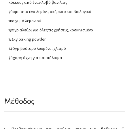
κόκκους από έναν λοβό βανίλιας
ξύσμα από ένα λεμόνι, ακέρωτο και βιολογικό
1κσ χυμό λεμονιού
130γρ αλεύρι για όλες τις χρήσεις, κοσκινισμένο
1/2κγ baking powder
140γρ βούτυρο λιωμένο, χλιαρό
ζάχαρη άχνη για πασπάλισμα
Μέθοδος