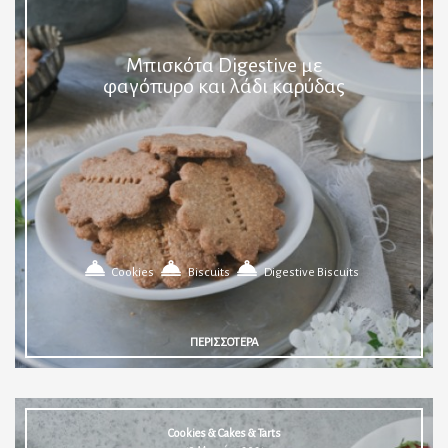
Μπισκότα Digestive με
φαγόπυρο και λάδι καρύδας
Cookies
Biscuits
Digestive Biscuits
ΠΕΡΙΣΣΟΤΕΡΑ
Cookies & Cakes & Tarts