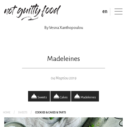
en
By Vesna Xanthopoulou
Madeleines
04 Μαρτίου 2019
Sweets
Cakes
Madeleines
HOME
SWEETS
COOKIES & CAKES & TARTS