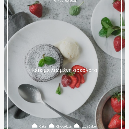
19 Μαρτίου 2021
Κέικ με λιωμένη σοκολάτα
Cake
Chocolate
Lava Cake