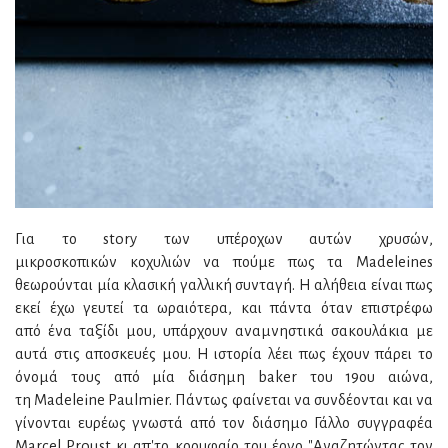
Για το story των υπέροχων αυτών χρυσών,
μικροσκοπικών κοχυλιών να πούμε πως τα Madeleines
θεωρούνται μία κλασική γαλλική συνταγή. Η αλήθεια είναι πως
εκεί έχω γευτεί τα ωραιότερα, και πάντα όταν επιστρέφω
από ένα ταξίδι μου, υπάρχουν αναμνηστικά σακουλάκια με
αυτά στις αποσκευές μου. Η ιστορία λέει πως έχουν πάρει το
όνομά τους από μία διάσημη baker του 19ου αιώνα,
τη Madeleine Paulmier. Πάντως φαίνεται να συνδέονται και να
γίνονται ευρέως γνωστά από τον διάσημο Γάλλο συγγραφέα
Marcel Proust κι απ'το κορυφαίο του έργο "Αναζητώντας τον