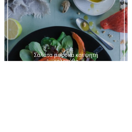
Σαλάτα με ρόκα και ψητή
κολοκύθα
Salad
Healthy
Pumpkin
Rocket
Veggies
My Garden
Autumn Food