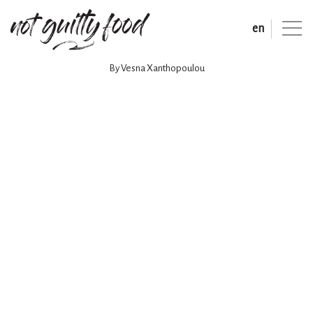
en
By Vesna Xanthopoulou