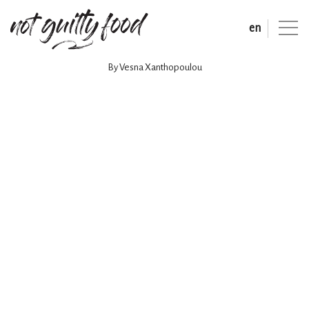
en
By Vesna Xanthopoulou