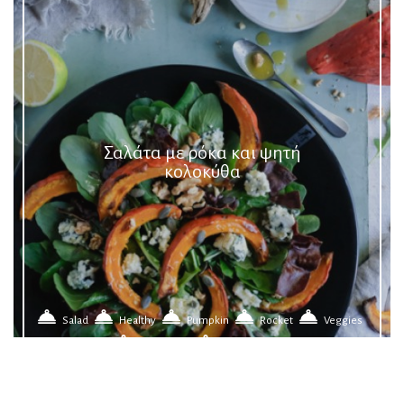
Σαλάτα με ρόκα και ψητή
κολοκύθα
Salad
Healthy
Pumpkin
Rocket
Veggies
My Garden
Autumn Food
ΠΕΡΙΣΣΟΤΕΡΑ